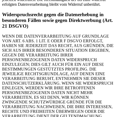
erfolgten Datenverarbeitung bleibt vom Widerruf unberührt.
Widerspruchsrecht gegen die Datenerhebung in
besonderen Fällen sowie gegen Direktwerbung (Art.
21 DSGVO)
WENN DIE DATENVERARBEITUNG AUF GRUNDLAGE
VON ART. 6 ABS. 1 LIT. E ODER F DSGVO ERFOLGT,
HABEN SIE JEDERZEIT DAS RECHT, AUS GRÜNDEN, DIE
SICH AUS IHRER BESONDEREN SITUATION ERGEBEN,
GEGEN DIE VERARBEITUNG IHRER
PERSONENBEZOGENEN DATEN WIDERSPRUCH
EINZULEGEN; DIES GILT AUCH FÜR EIN AUF DIESE
BESTIMMUNGEN GESTÜTZTES PROFILING. DIE
JEWEILIGE RECHTSGRUNDLAGE, AUF DENEN EINE
VERARBEITUNG BERUHT, ENTNEHMEN SIE DIESER
DATENSCHUTZERKLÄRUNG. WENN SIE WIDERSPRUCH
EINLEGEN, WERDEN WIR IHRE BETROFFENEN
PERSONENBEZOGENEN DATEN NICHT MEHR
VERARBEITEN, ES SEI DENN, WIR KÖNNEN
ZWINGENDE SCHUTZWÜRDIGE GRÜNDE FÜR DIE
VERARBEITUNG NACHWEISEN, DIE IHRE INTERESSEN,
RECHTE UND FREIHEITEN ÜBERWIEGEN ODER DIE
VERARBEITUNG DIENT DER GELTENDMACHUNG,