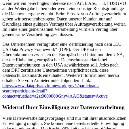
wenn wir ein berechtigtes Interesse nach Art. 6 Abs. 1 lit. f DSGVO
an der Weitergabe haben oder wenn eine sonstige Rechtsgrundlage
die Datenweitergabe erlaubt. Beim Einsatz von Auftragsverarbeitern
geben wir personenbezogene Daten unserer Kunden nur auf
Grundlage eines gültigen Vertrags über Auftragsverarbeitung weiter.
Im Falle einer gemeinsamen Verarbeitung wird ein Vertrag über
gemeinsame Verarbeitung geschlossen.
Das Unternehmen verfügt über eine Zertifizierung nach dem „EU-
US Data Privacy Framework“ (DPF). Der DPF ist ein
Übereinkommen zwischen der Europäischen Union und den USA,
der die Einhaltung europäischer Datenschutzstandards bei
Datenverarbeitungen in den USA gewährleisten soll. Jedes nach
dem DPF zertifizierte Unternehmen verpflichtet sich, diese
Datenschutzstandards einzuhalten. Weitere Informationen hierzu
erhalten Sie vom Anbieter unter folgendem Link:
https://www.dataprivacyframework.gov/s/participant-
search/participant-detail?
contact=true&id=a2zt0000000GnywAAC&status=Active
Widerruf Ihrer Einwilligung zur Datenverarbeitung
Viele Datenverarbeitungsvorgänge sind nur mit Ihrer ausdrücklichen
Einwilligung möglich. Sie können eine bereits erteilte Einwilligung
jederzeit widerrufen. Die Rechtmäßigkeit der bis zum Widerruf