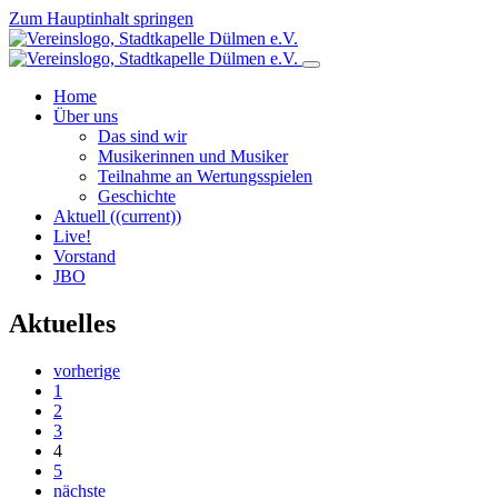
Zum Hauptinhalt springen
Home
Über uns
Das sind wir
Musikerinnen und Musiker
Teilnahme an Wertungsspielen
Geschichte
Aktuell
((current))
Live!
Vorstand
JBO
Aktuelles
vorherige
1
2
3
4
5
nächste